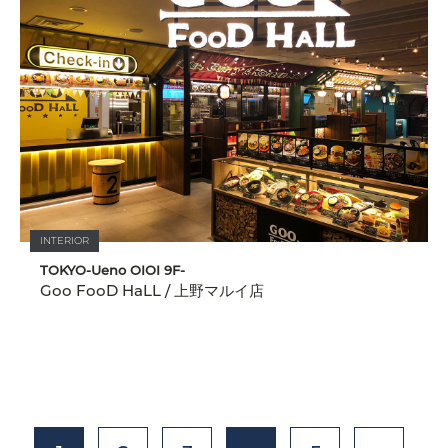
INTERIOR
TOKYO-Ueno OIOI 9F-
Goo FooD HaLL / 上野マルイ店